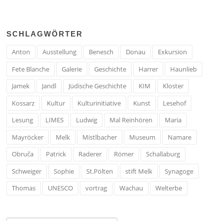
SCHLAGWÖRTER
Anton
Ausstellung
Benesch
Donau
Exkursion
Fete Blanche
Galerie
Geschichte
Harrer
Haunlieb
Jamek
Jandl
Jüdische Geschichte
KIM
Kloster
Kossarz
Kultur
Kulturinitiative
Kunst
Lesehof
Lesung
LIMES
Ludwig
Mal Reinhören
Maria
Mayröcker
Melk
Mistlbacher
Museum
Namare
Obruča
Patrick
Raderer
Römer
Schallaburg
Schweiger
Sophie
St.Pölten
stift Melk
Synagoge
Thomas
UNESCO
vortrag
Wachau
Welterbe