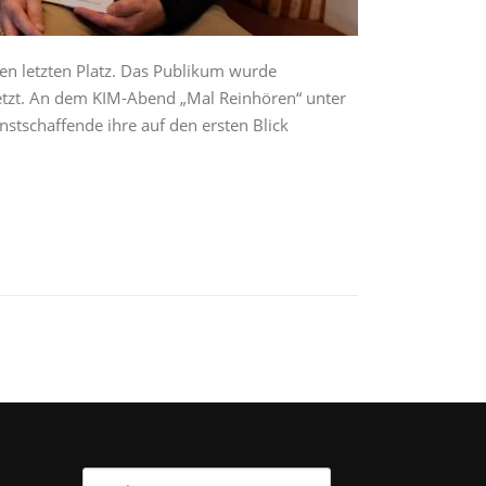
den letzten Platz. Das Publikum wurde
setzt. An dem KIM-Abend „Mal Reinhören“ unter
nstschaffende ihre auf den ersten Blick
Suchen