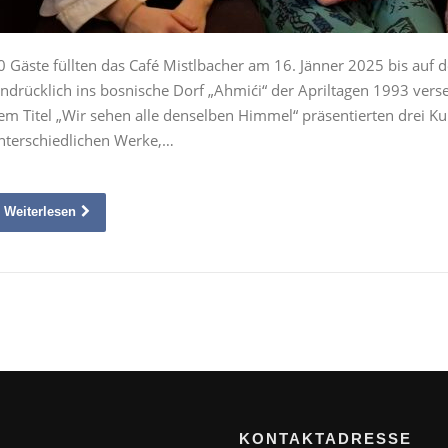
0 Gäste füllten das Café Mistlbacher am 16. Jänner 2025 bis auf 
indrücklich ins bosnische Dorf „Ahmići“ der Apriltagen 1993 ver
em Titel „Wir sehen alle denselben Himmel“ präsentierten drei Ku
nterschiedlichen Werke,…
Weiterlesen
KONTAKTADRESSE