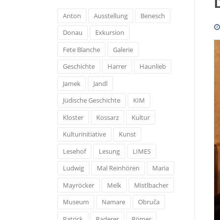
Anton
Ausstellung
Benesch
Donau
Exkursion
Fete Blanche
Galerie
Geschichte
Harrer
Haunlieb
Jamek
Jandl
Jüdische Geschichte
KIM
Kloster
Kossarz
Kultur
Kulturinitiative
Kunst
Lesehof
Lesung
LIMES
Ludwig
Mal Reinhören
Maria
Mayröcker
Melk
Mistlbacher
Museum
Namare
Obruča
Patrick
Raderer
Römer