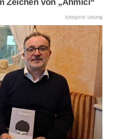
im Zeichen von „Ahmići“
Kategorie:
Lesung