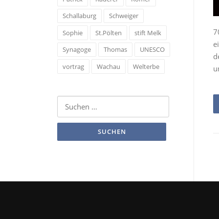
Schallaburg
Schweiger
7
Sophie
St.Pölten
stift Melk
e
Synagoge
Thomas
UNESCO
d
vortrag
Wachau
Welterbe
u
Suchen
nach: