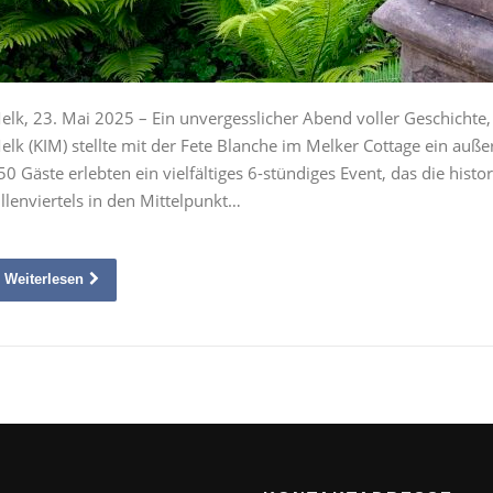
elk, 23. Mai 2025 – Ein unvergesslicher Abend voller Geschichte, 
elk (KIM) stellte mit der Fete Blanche im Melker Cottage ein au
50 Gäste erlebten ein vielfältiges 6-stündiges Event, das die hist
illenviertels in den Mittelpunkt…
Weiterlesen