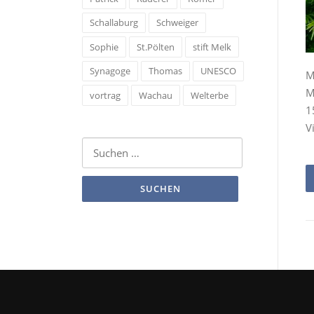
Schallaburg
Schweiger
Sophie
St.Pölten
stift Melk
Synagoge
Thomas
UNESCO
M
M
vortrag
Wachau
Welterbe
1
V
Suchen
nach: