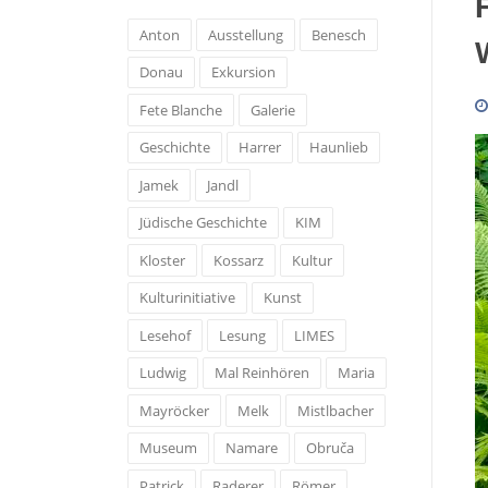
Anton
Ausstellung
Benesch
Donau
Exkursion
Fete Blanche
Galerie
Geschichte
Harrer
Haunlieb
Jamek
Jandl
Jüdische Geschichte
KIM
Kloster
Kossarz
Kultur
Kulturinitiative
Kunst
Lesehof
Lesung
LIMES
Ludwig
Mal Reinhören
Maria
Mayröcker
Melk
Mistlbacher
Museum
Namare
Obruča
Patrick
Raderer
Römer