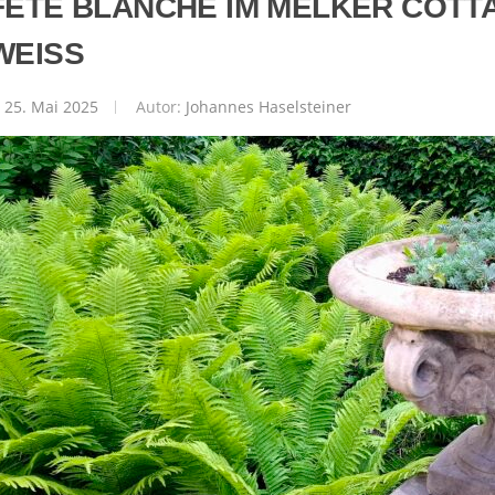
FETE BLANCHE IM MELKER COTTA
WEISS
25. Mai 2025
Autor:
Johannes Haselsteiner