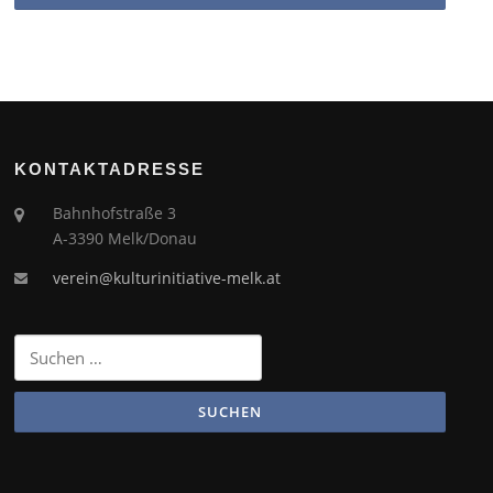
KONTAKTADRESSE
Bahnhofstraße 3
A-3390 Melk/Donau
verein@kulturinitiative-melk.at
Suchen
nach: