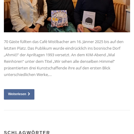
70 Gäste füllten das Café Mistlbacher am 16. Jänner 2025 bis auf den
letzten Platz. Das Publikum wurde eindrücklich ins bosnische Dorf
„Ahmići“ der Apriltagen 1993 versetzt. An dem KIM-Abend „Mal
Reinhören“ unter dem Titel „Wir sehen alle denselben Himmel“
präsentierten drei Kunstschaffende ihre auf den ersten Blick
unterschiedlichen Werke,…
Weiterlesen
SCHLAGWÖRTER