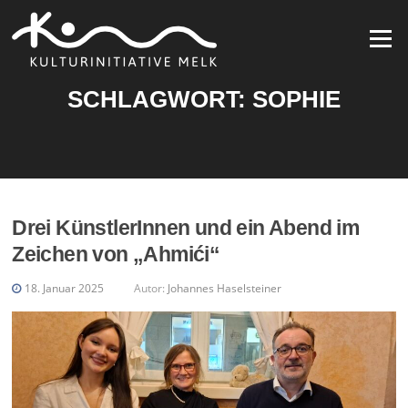
Zum
Inhalt
Menü
springen
SCHLAGWORT:
SOPHIE
Drei KünstlerInnen und ein Abend im
Zeichen von „Ahmići“
18. Januar 2025
Autor:
Johannes Haselsteiner