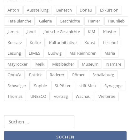
Anton
Ausstellung
Benesch
Donau
Exkursion
Fete Blanche
Galerie
Geschichte
Harrer
Haunlieb
Jamek
Jandl
Jüdische Geschichte
KIM
Kloster
Kossarz
Kultur
Kulturinitiative
Kunst
Lesehof
Lesung
LIMES
Ludwig
Mal Reinhören
Maria
Mayröcker
Melk
Mistlbacher
Museum
Namare
Obruča
Patrick
Raderer
Römer
Schallaburg
Schweiger
Sophie
St.Pölten
stift Melk
Synagoge
Thomas
UNESCO
vortrag
Wachau
Welterbe
Suchen
nach: