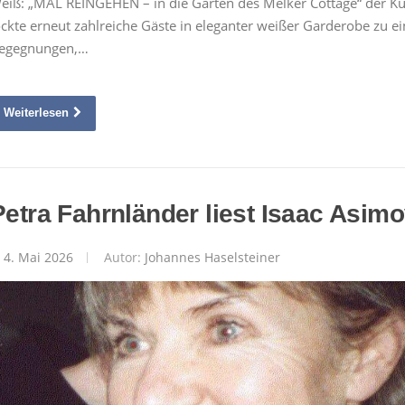
eiß: „MAL REINGEHEN – in die Gärten des Melker Cottage“ der Kult
ockte erneut zahlreiche Gäste in eleganter weißer Garderobe zu 
egegnungen,…
Weiterlesen
Petra Fahrnländer liest Isaac Asim
4. Mai 2026
Autor:
Johannes Haselsteiner