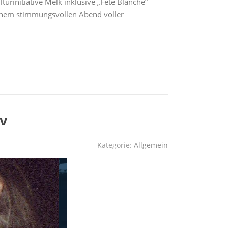
urinitiative Melk inklusive „Fête Blanche“
einem stimmungsvollen Abend voller
ov
Kategorie:
Allgemein