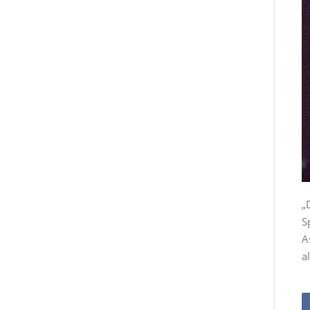
„
S
A
a