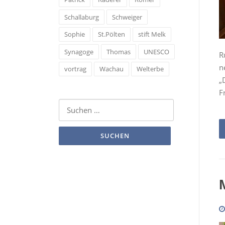
Schallaburg
Schweiger
Sophie
St.Pölten
stift Melk
Synagoge
Thomas
UNESCO
R
n
vortrag
Wachau
Welterbe
„
F
Suchen
nach: