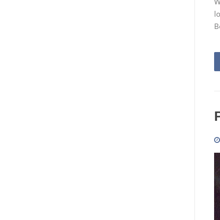
W
l
B