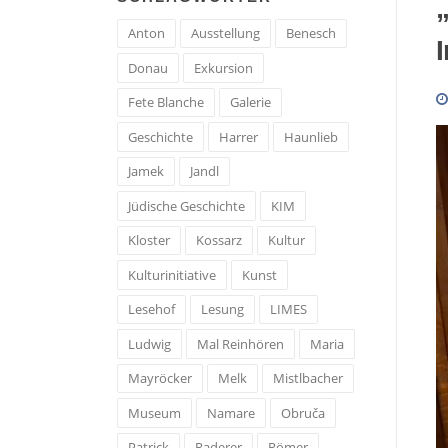
Anton
Ausstellung
Benesch
Donau
Exkursion
Fete Blanche
Galerie
Geschichte
Harrer
Haunlieb
Jamek
Jandl
Jüdische Geschichte
KIM
Kloster
Kossarz
Kultur
Kulturinitiative
Kunst
Lesehof
Lesung
LIMES
Ludwig
Mal Reinhören
Maria
Mayröcker
Melk
Mistlbacher
Museum
Namare
Obruča
Patrick
Raderer
Römer