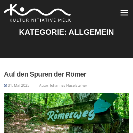
Zum
Inhalt
Menü
springen
KATEGORIE:
ALLGEMEIN
Auf den Spuren der Römer
31. Mai 2025
Autor:
Johannes Haselsteiner