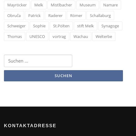
Mayröcker
Melk
Mistlbacher
Museum
Namare
Obruča
Patrick
Raderer
Römer
Schallaburg
Schweiger
Sophie
St.Pölten
stift Melk
Synagoge
Thomas
UNESCO
vortrag
Wachau
Welterbe
Suchen
nach:
KONTAKTADRESSE