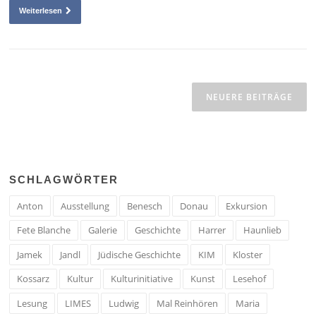
Weiterlesen
Beitragsnavigation
NEUERE BEITRÄGE
SCHLAGWÖRTER
Anton
Ausstellung
Benesch
Donau
Exkursion
Fete Blanche
Galerie
Geschichte
Harrer
Haunlieb
Jamek
Jandl
Jüdische Geschichte
KIM
Kloster
Kossarz
Kultur
Kulturinitiative
Kunst
Lesehof
Lesung
LIMES
Ludwig
Mal Reinhören
Maria